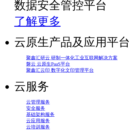
数据安全管控平台
了解更多
云原生产品及应用平台
聚鑫汇研云 研制一体化工业互联网解决方案
磐云 云原生PaaS平台
聚鑫汇云印 数字化文印管理平台
云服务
云管理服务
安全服务
基础架构服务
云应用服务
云培训服务