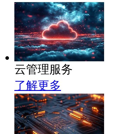
云管理服务
了解更多