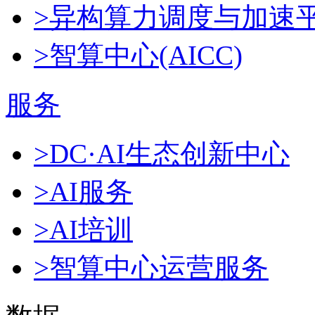
>异构算力调度与加速
>智算中心(AICC)
服务
>DC·AI生态创新中心
>AI服务
>AI培训
>智算中心运营服务