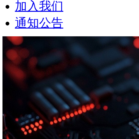
加入我们
通知公告