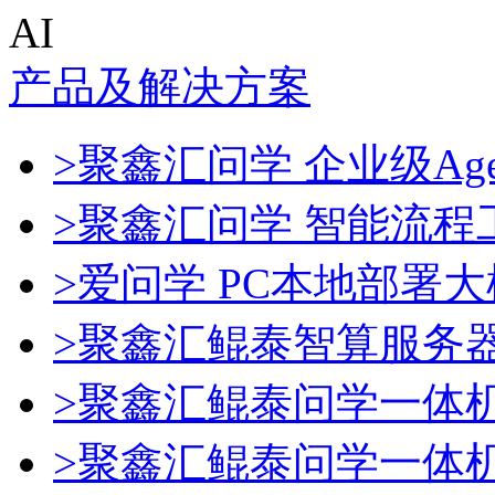
AI
产品及解决方案
>聚鑫汇问学 企业级Age
>聚鑫汇问学 智能流程
>爱问学 PC本地部署
>聚鑫汇鲲泰智算服务
>聚鑫汇鲲泰问学一体
>聚鑫汇鲲泰问学一体机De