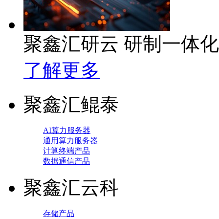
聚鑫汇研云 研制一体
了解更多
聚鑫汇鲲泰
AI算力服务器
通用算力服务器
计算终端产品
数据通信产品
聚鑫汇云科
存储产品