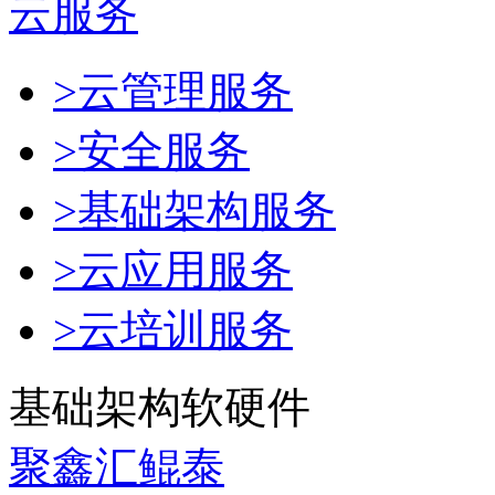
云服务
>云管理服务
>安全服务
>基础架构服务
>云应用服务
>云培训服务
基础架构软硬件
聚鑫汇鲲泰