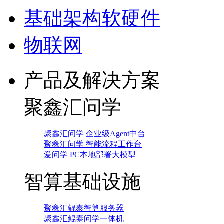
基础架构软硬件
物联网
产品及解决方案
聚鑫汇问学
聚鑫汇问学 企业级Agent中台
聚鑫汇问学 智能流程工作台
爱问学 PC本地部署大模型
智算基础设施
聚鑫汇鲲泰智算服务器
聚鑫汇鲲泰问学一体机