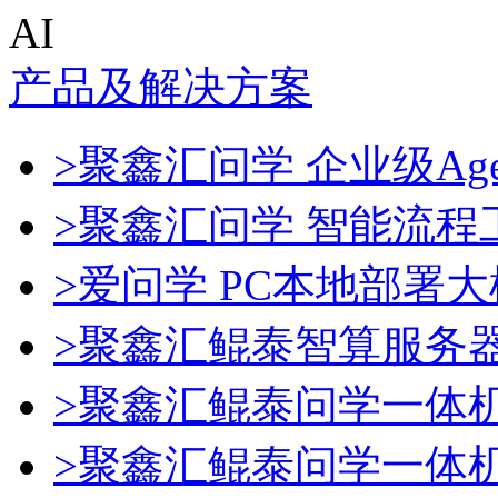
AI
产品及解决方案
>聚鑫汇问学 企业级Age
>聚鑫汇问学 智能流程
>爱问学 PC本地部署
>聚鑫汇鲲泰智算服务
>聚鑫汇鲲泰问学一体
>聚鑫汇鲲泰问学一体机De