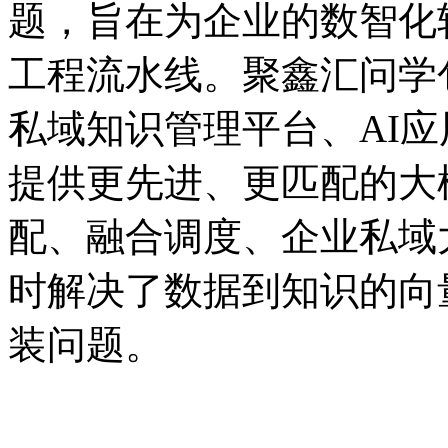
题，旨在为企业的数智
工程流水线。聚鑫汇问学包
私域知识管理平台、AI
提供更先进、更匹配的大
配、融合调度、企业
时解决了数据到知识的向
装问题。