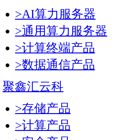
>AI算力服务器
>通用算力服务器
>计算终端产品
>数据通信产品
聚鑫汇云科
>存储产品
>计算产品