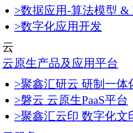
>数据应用-算法模型 & 
>数字化应用开发
云
云原生产品及应用平台
>聚鑫汇研云 研制一
>磐云 云原生PaaS平台
>聚鑫汇云印 数字化文