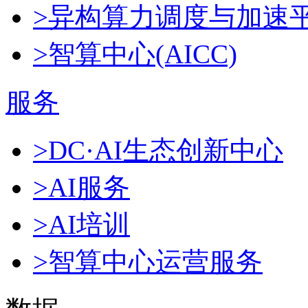
>异构算力调度与加速
>智算中心(AICC)
服务
>DC·AI生态创新中心
>AI服务
>AI培训
>智算中心运营服务