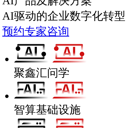
AI产品及解决方案
AI驱动的企业数字化转型
预约专家咨询
聚鑫汇问学
智算基础设施