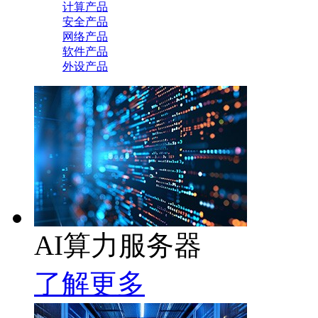
计算产品
安全产品
网络产品
软件产品
外设产品
AI算力服务器
了解更多