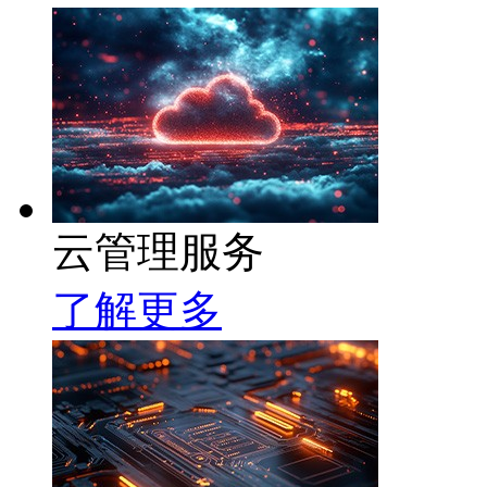
云管理服务
了解更多