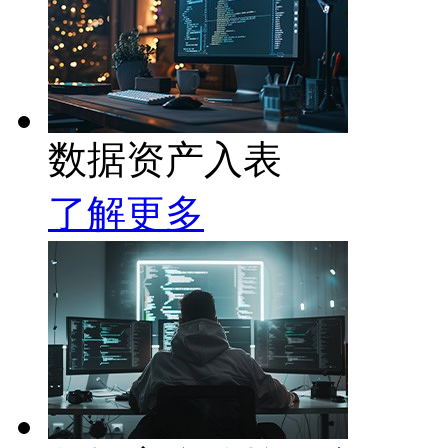
数据资产入表
了解更多