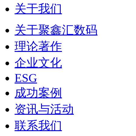
关于我们
关于聚鑫汇数码
理论著作
企业文化
ESG
成功案例
资讯与活动
联系我们