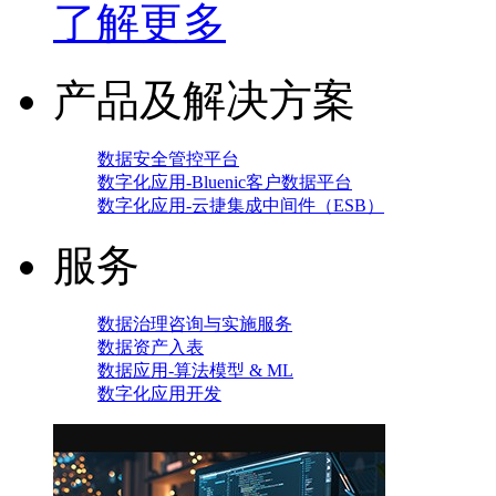
了解更多
产品及解决方案
数据安全管控平台
数字化应用-Bluenic客户数据平台
数字化应用-云捷集成中间件（ESB）
服务
数据治理咨询与实施服务
数据资产入表
数据应用-算法模型 & ML
数字化应用开发