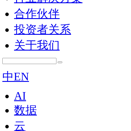
合作伙伴
投资者关系
关于我们
中
EN
AI
数据
云