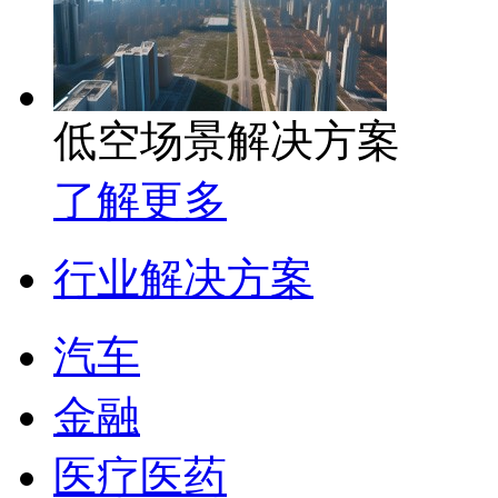
低空场景解决方案
了解更多
行业解决方案
汽车
金融
医疗医药